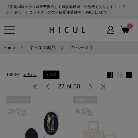
『新劇場版☆ケロロ軍曹復活して速攻地球滅亡の危機であります！ 』ド
ン・キホーテ コラボグッズの事後受注受付中！8/9日(日)まで！
0
Home
すべての商品
27ページ目
1493件
すべて
在庫あり
27 of 50
SOLD OUT
SOLD OUT