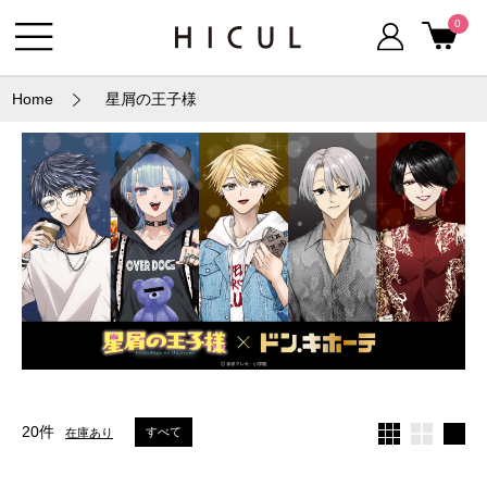
0
Home
星屑の王子様
20件
すべて
在庫あり