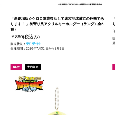
『新劇場版☆ケロロ軍曹復活して速攻地球滅亡の危機であ
ります！ 』御守り風アクリルキーホルダー（ランダム全5
種）
￥880
(税込み)
販売状況：
受注受付中
受注期間：
2026年7月31 日から8月9日
NEW
予約販売