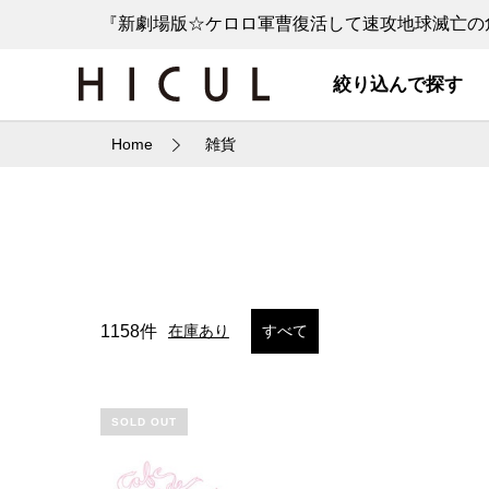
『新劇場版☆ケロロ軍曹復活して速攻地球滅亡の危
絞り込んで探す
Home
雑貨
1158件
在庫あり
すべて
SOLD OUT