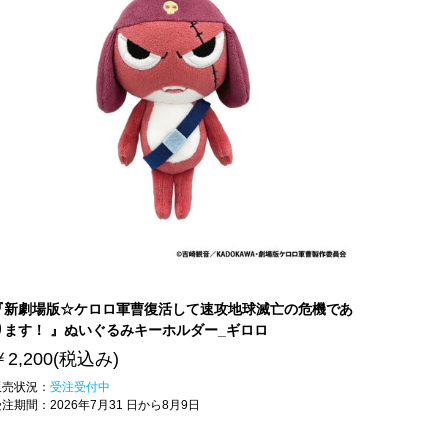
『新劇場版☆ケロロ軍曹復活して速攻地球滅亡の危機であ
ります！ 』ぬいぐるみキーホルダー_ギロロ
￥2,200
(税込み)
販売状況：
受注受付中
受注期間：
2026年7月31 日から8月9日