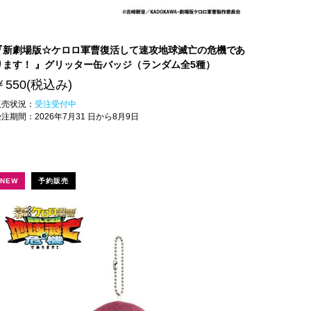
『新劇場版☆ケロロ軍曹復活して速攻地球滅亡の危機であ
ります！ 』グリッター缶バッジ（ランダム全5種）
￥550
(税込み)
販売状況：
受注受付中
受注期間：
2026年7月31 日から8月9日
NEW
予約販売