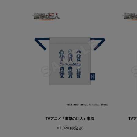
TVアニメ『進撃の巨人』巾着
TV
￥1,320
(税込み)