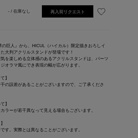
再入荷リクエスト
- /
在庫なし
撃の巨人』から、HICUL（ハイカル）限定描きおろしイ
した大判アクリルスタンドが登場です！
囲気を楽しめる立体感のあるアクリルスタンドは、パーツ
てジオラマ風にでき表現の幅が広がります。
して】
若干の誤差があることがございますので、ご了承くださ
いて】
はカラーが若干異なって見える場合もございます。
て】
ジです。実際とは異なることがございます。