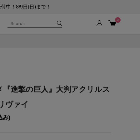
！8/9日(日)まで！
0
メ『進撃の巨人』大判アクリルス
リヴァイ
込み)