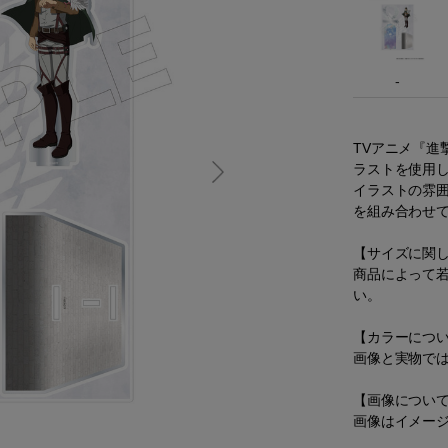
-
TVアニメ『進
ラストを使用
イラストの雰
を組み合わせ
【サイズに関
商品によって
い。
【カラーにつ
画像と実物で
【画像につい
画像はイメー