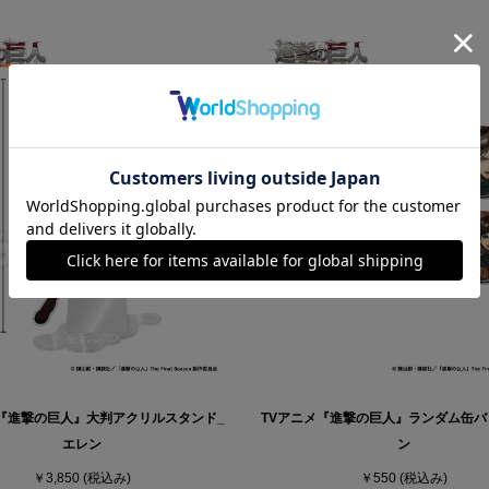
メ『進撃の巨人』大判アクリルスタンド_
TVアニメ『進撃の巨人』ランダム缶バ
エレン
ン
￥3,850
(税込み)
￥550
(税込み)