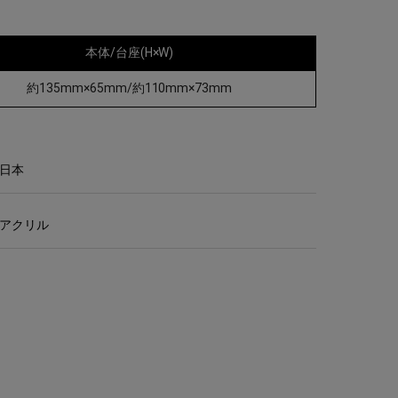
本体/台座(H×W)
約135mm×65mm/約110mm×73mm
日本
アクリル