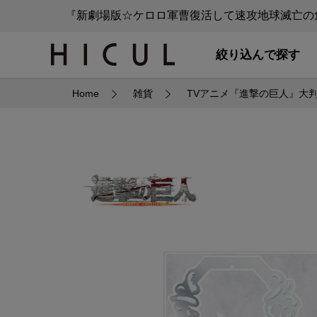
『新劇場版☆ケロロ軍曹復活して速攻地球滅亡の危
絞り込んで探す
Home
雑貨
TVアニメ『進撃の巨人』大