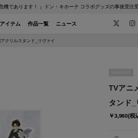
機であります！ 』ドン・キホーテ コラボグッズの事後受注受付中
アイテム
作品一覧
ニュース
判アクリルスタンド_リヴァイ
SOLD OUT
TVアニ
タンド_
￥3,960(税