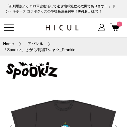
『新劇場版☆ケロロ軍曹復活して速攻地球滅亡の危機であります！ 』ド
ン・キホーテ コラボグッズの事後受注受付中！8/9日(日)まで！
0
Home
アパレル
「Spookiz」さがら刺繡Tシャツ_Frankie