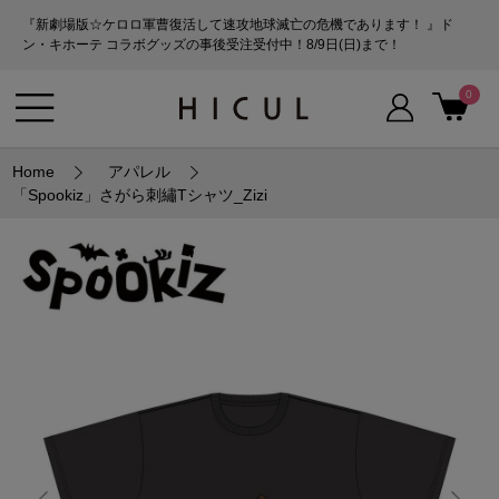
『新劇場版☆ケロロ軍曹復活して速攻地球滅亡の危機であります！ 』ド
ン・キホーテ コラボグッズの事後受注受付中！8/9日(日)まで！
0
Home
アパレル
「Spookiz」さがら刺繡Tシャツ_Zizi