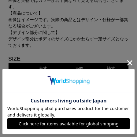
画像と実物ではカラーが若干異なって見える場合もございま
す。
【商品について】
画像はイメージです。実際の商品とはデザイン・仕様が一部異
なる場合がございます。
【デザイン部分に関して】
デザイン部分はボディのサイズにかかわらず一定サイズとなっ
ております。
SIZE
着丈
身幅
袖丈
-
約70cm
56
20cm
原産国：
中国
素材：
綿100％