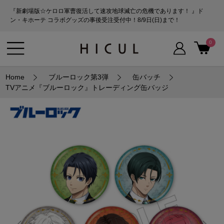
『新劇場版☆ケロロ軍曹復活して速攻地球滅亡の危機であります！ 』ド
ン・キホーテ コラボグッズの事後受注受付中！8/9日(日)まで！
0
Home
ブルーロック第3弾
缶バッチ
TVアニメ『ブルーロック』トレーディング缶バッジ