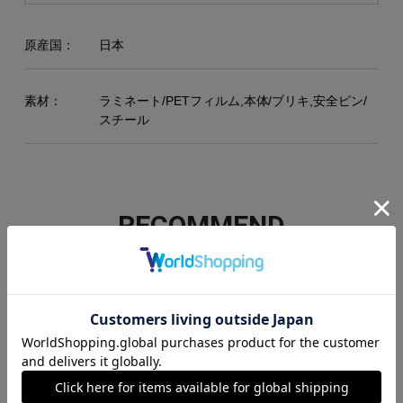
原産国：
日本
素材：
ラミネート/PETフィルム,本体/ブリキ,安全ピン/
スチール
RECOMMEND