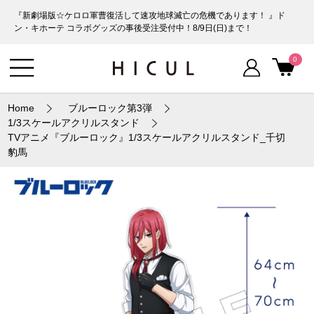
『新劇場版☆ケロロ軍曹復活して速攻地球滅亡の危機であります！ 』ド
ン・キホーテ コラボグッズの事後受注受付中！8/9日(日)まで！
0
Home
ブルーロック第3弾
1/3スケールアクリルスタンド
TVアニメ『ブルーロック』1/3スケールアクリルスタンド_千切
豹馬