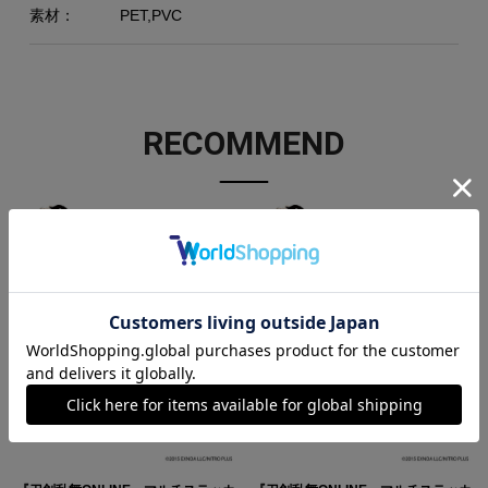
素材：
PET,PVC
RECOMMEND