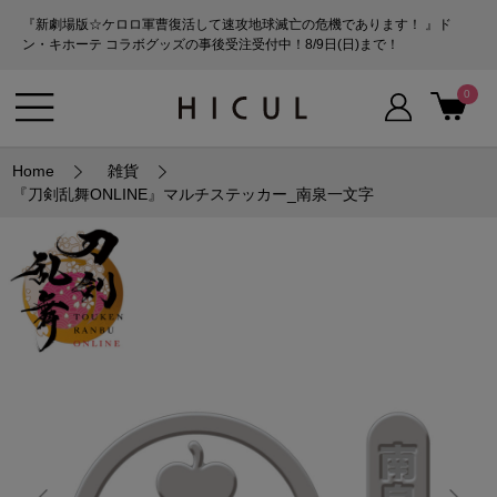
『新劇場版☆ケロロ軍曹復活して速攻地球滅亡の危機であります！ 』ド
ン・キホーテ コラボグッズの事後受注受付中！8/9日(日)まで！
0
Home
雑貨
『刀剣乱舞ONLINE』マルチステッカー_南泉一文字