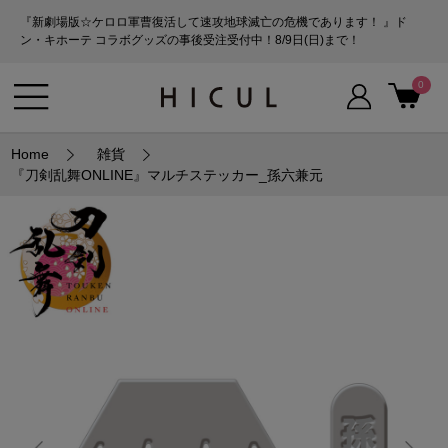
『新劇場版☆ケロロ軍曹復活して速攻地球滅亡の危機であります！ 』ド
ン・キホーテ コラボグッズの事後受注受付中！8/9日(日)まで！
0
Home
雑貨
『刀剣乱舞ONLINE』マルチステッカー_孫六兼元