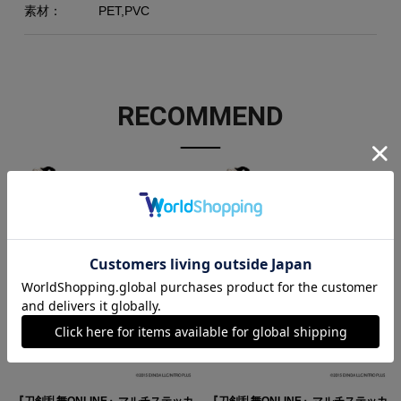
素材：
PET,PVC
RECOMMEND