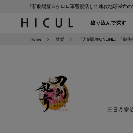
『新劇場版☆ケロロ軍曹復活して速攻地球滅亡の危
絞り込んで探す
Home
雑貨
『刀剣乱舞ONLINE』「御