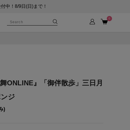
！8/9日(日)まで！
0
舞ONLINE』「御伴散歩」三日月
ポンジ
み)