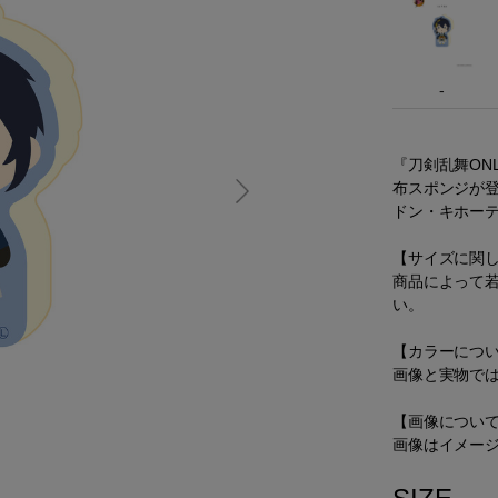
-
『刀剣乱舞ON
布スポンジが
ドン・キホー
【サイズに関
商品によって
い。
【カラーにつ
画像と実物で
【画像につい
画像はイメー