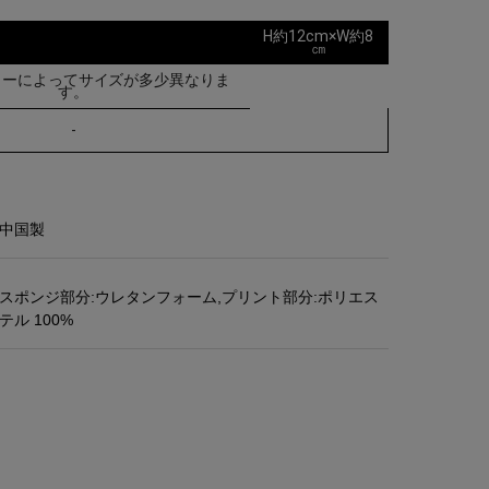
H約12cm×W約8
㎝
ターによってサイズが多少異なりま
す。
-
中国製
スポンジ部分:ウレタンフォーム,プリント部分:ポリエス
テル 100%