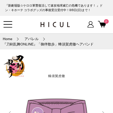
『新劇場版☆ケロロ軍曹復活して速攻地球滅亡の危機であります！ 』ド
ン・キホーテ コラボグッズの事後受注受付中！8/9日(日)まで！
0
Home
アパレル
『刀剣乱舞ONLINE』「御伴散歩」蜂須賀虎徹ヘアバンド