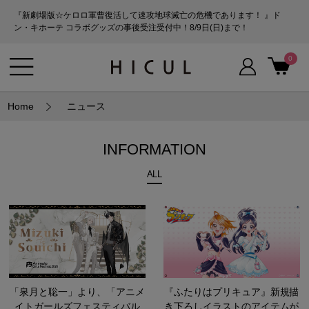
『新劇場版☆ケロロ軍曹復活して速攻地球滅亡の危機であります！ 』ド
ン・キホーテ コラボグッズの事後受注受付中！8/9日(日)まで！
0
Home
ニュース
INFORMATION
ALL
「泉月と聡一」より、「アニメ
『ふたりはプリキュア』新規描
イトガールズフェスティバル
き下ろしイラストのアイテムが