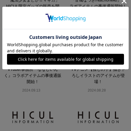
「魔法少女まどか☆マギカ」
『甘城なつき/Nachoneko』コ
HICUL限定グッズの販売を開
ラボアイテムの事後通販開始！
始！
2024.09.27
2024.11.01
VTuber事務所『ななしいん
TVアニメ【推しの子】描き下
く』コラボアイテムの事後通販
ろしイラストのアイテムが登
開始！
場！
2024.09.13
2024.08.28