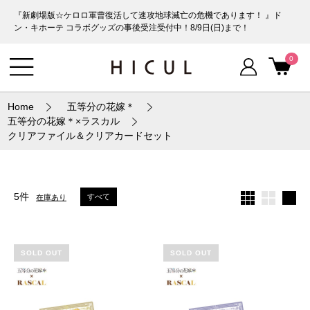
『新劇場版☆ケロロ軍曹復活して速攻地球滅亡の危機であります！ 』ド
ン・キホーテ コラボグッズの事後受注受付中！8/9日(日)まで！
0
Home
五等分の花嫁＊
五等分の花嫁＊×ラスカル
クリアファイル＆クリアカードセット
5件
すべて
在庫あり
SOLD OUT
SOLD OUT