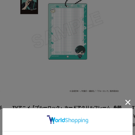
影
TVアニメ『ブルーロック』カードアクリルフレーム_糸師
凛
￥2,860
(税込み)
販売状況：
売り切れ