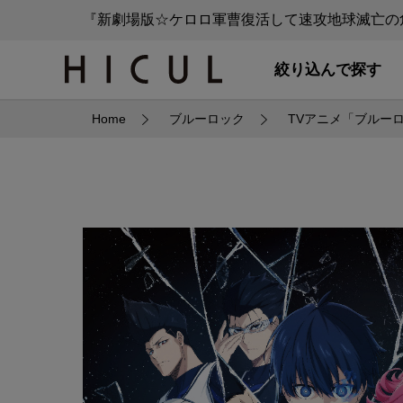
『新劇場版☆ケロロ軍曹復活して速攻地球滅亡の危
絞り込んで探す
Home
ブルーロック
TVアニメ「ブルー