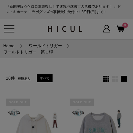
『新劇場版☆ケロロ軍曹復活して速攻地球滅亡の危機であります！ 』ド
ン・キホーテ コラボグッズの事後受注受付中！8/9日(日)まで！
0
Home
ワールドトリガー
ワールドトリガー 第１弾
18件
すべて
在庫あり
SOLD OUT
SOLD OUT