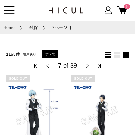
0
Home
雑貨
7ページ目
1158件
すべて
在庫あり
7 of 39
SOLD OUT
SOLD OUT