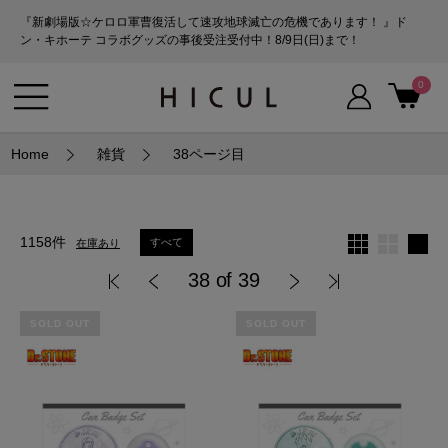
『新劇場版☆ケロロ軍曹復活して速攻地球滅亡の危機であります！ 』ド
ン・キホーテ コラボグッズの事後受注受付中！8/9日(日)まで！
0
Home
雑貨
38ページ目
1158件
すべて
在庫あり
38 of 39
SOLD OUT
SOLD OUT