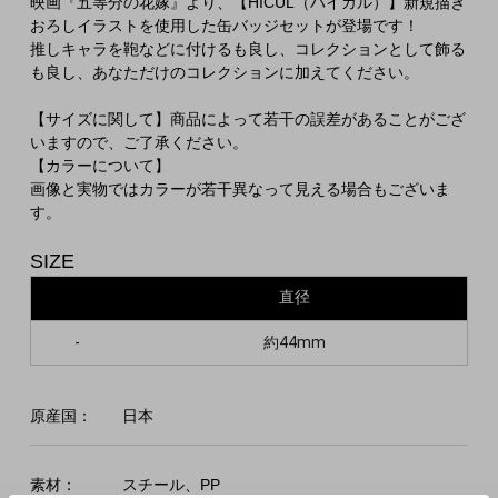
映画『五等分の花嫁』より、【HICUL（ハイカル）】新規描き
おろしイラストを使用した缶バッジセットが登場です！
推しキャラを鞄などに付けるも良し、コレクションとして飾る
も良し、あなただけのコレクションに加えてください。
【サイズに関して】商品によって若干の誤差があることがござ
いますので、ご了承ください。
【カラーについて】
画像と実物ではカラーが若干異なって見える場合もございま
す。
SIZE
直径
-
約44mm
原産国：
日本
素材：
スチール、PP