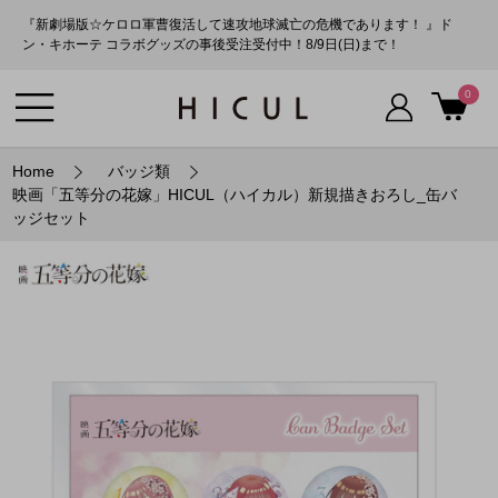
『新劇場版☆ケロロ軍曹復活して速攻地球滅亡の危機であります！ 』ド
ン・キホーテ コラボグッズの事後受注受付中！8/9日(日)まで！
0
Home
バッジ類
映画「五等分の花嫁」HICUL（ハイカル）新規描きおろし_缶バ
ッジセット