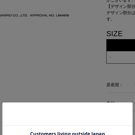
がございます
【デザイン部
デザイン部分
す。
SIZE
-
原産国：
素材：