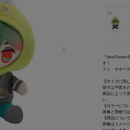
-
『Neo-Port
す！
ドン・キホー
【サイズに関
採寸は平置き
商品によって
い。
【カラーにつ
画像と実物で
【商品につい
画像はイメー