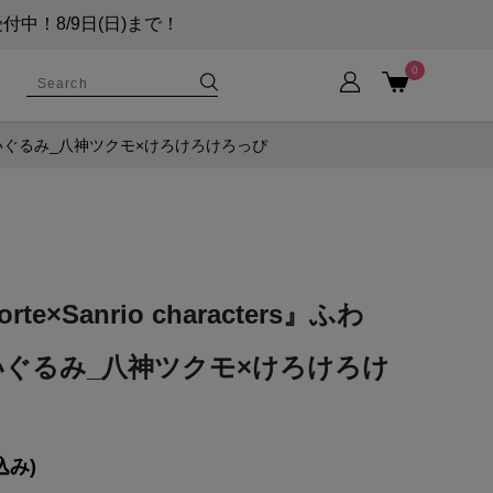
！8/9日(日)まで！
0
』ふわフレぬいぐるみ_八神ツクモ×けろけろけろっぴ
orte×Sanrio characters』ふわ
ぐるみ_八神ツクモ×けろけろけ
込み)