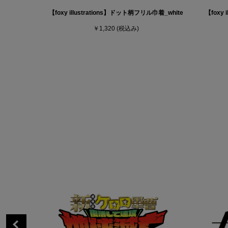
【foxy illustrations】ドット柄フリル巾着_white
【foxy 
￥1,320
(税込み)