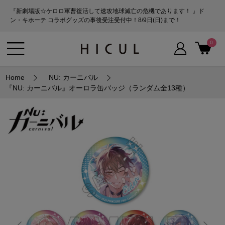
『新劇場版☆ケロロ軍曹復活して速攻地球滅亡の危機であります！ 』ド
ン・キホーテ コラボグッズの事後受注受付中！8/9日(日)まで！
0
Home
NU: カーニバル
『NU: カーニバル』オーロラ缶バッジ（ランダム全13種）