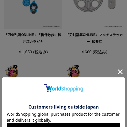
『刀剣乱舞ONLINE』「御伴散歩」松
『刀剣乱舞ONLINE』マルチステッカ
井江カラビナ
ー_松井江
￥1,650
(税込み)
￥660
(税込み)