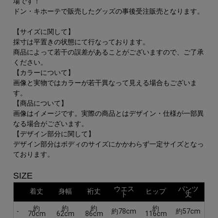
場です！
ドン・キホーテで販売したグッズの事後受注販売となります。
【サイズに関して】
採寸は平置きの状態にて行なっております。
商品によって若干の誤差があることがございますので、ご了承
ください。
【カラーについて】
画像と実物ではカラーが若干異なって見える場合もございま
す。
【商品について】
画像はイメージです。実際の商品とはデザイン・仕様が一部異
なる場合がございます。
【デザイン部分に関して】
デザイン部分はボディのサイズにかかわらず一定サイズとなっ
ております。
SIZE
ウエス
パンツ
着丈
身幅
裄丈
ヒップ
ト
丈
約
約
約
約
-
約78cm
約57cm
70cm
62cm
86cm
116cm