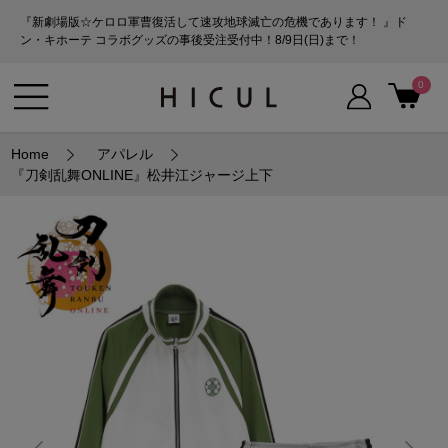
『新劇場版☆ケロロ軍曹復活して速攻地球滅亡の危機であります！ 』ド
ン・キホーテ コラボグッズの事後受注受付中！8/9日(日)まで！
0
Home
アパレル
『刀剣乱舞ONLINE』松井江ジャージ上下