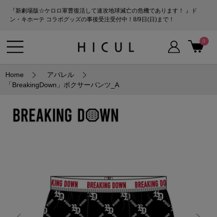
『新劇場版☆ケロロ軍曹復活して速攻地球滅亡の危機であります！ 』ド
ン・キホーテ コラボグッズの事後受注受付中！8/9日(日)まで！
0
Home
アパレル
「BreakingDown」ボクサーパンツ_A