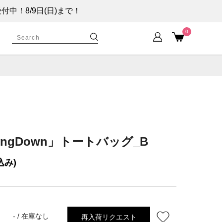
！8/9日(日)まで！
0
kingDown」トートバッグ_B
込み)
再入荷リクエスト
- /
在庫なし