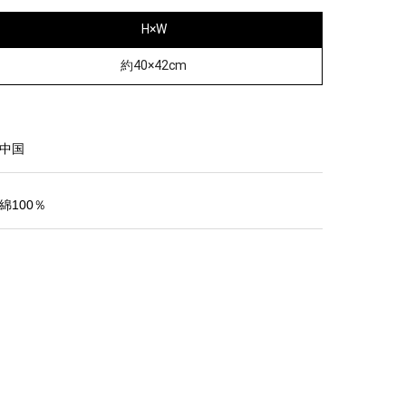
H×W
約40×42cm
中国
綿100％