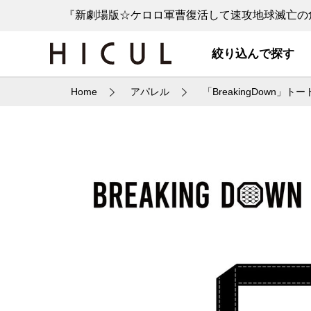
『新劇場版☆ケロロ軍曹復活して速攻地球滅亡の危
絞り込んで探す
Home
アパレル
「BreakingDown」ト