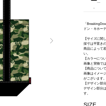
-
「Breakin
ドン・キホー
【サイズに関
採寸は平置き
商品によって
い。
【カラーにつ
画像と実物で
【商品につい
画像はイメー
がございます
【デザイン部
デザイン部分
す。
SIZE