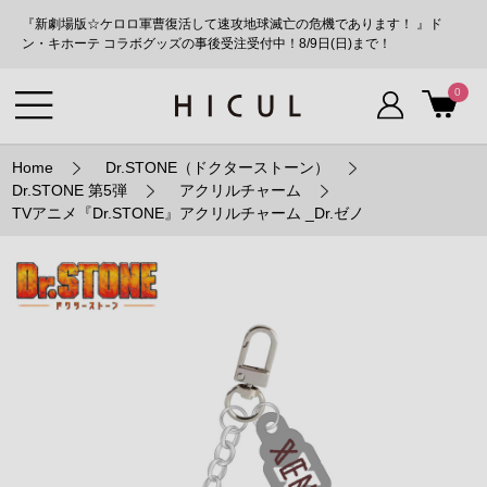
『新劇場版☆ケロロ軍曹復活して速攻地球滅亡の危機であります！ 』ド
ン・キホーテ コラボグッズの事後受注受付中！8/9日(日)まで！
0
Home
Dr.STONE（ドクターストーン）
Dr.STONE 第5弾
アクリルチャーム
TVアニメ『Dr.STONE』アクリルチャーム _Dr.ゼノ