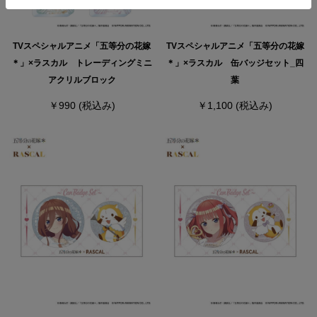
TVスペシャルアニメ「五等分の花嫁
TVスペシャルアニメ「五等分の花嫁
＊」×ラスカル トレーディングミニ
＊」×ラスカル 缶バッジセット_四
アクリルブロック
葉
￥990
(税込み)
￥1,100
(税込み)