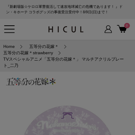
『新劇場版☆ケロロ軍曹復活して速攻地球滅亡の危機であります！ 』ド
ン・キホーテ コラボグッズの事後受注受付中！8/9日(日)まで！
0
Home
五等分の花嫁＊
五等分の花嫁＊strawberry
TVスペシャルアニメ「五等分の花嫁＊」 マルチアクリルプレー
ト_二乃