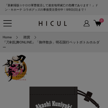
『新劇場版☆ケロロ軍曹復活して速攻地球滅亡の危機であります！ 』ド
ン・キホーテ コラボグッズの事後受注受付中！8/9日(日)まで！
0
Home
雑貨
『刀剣乱舞ONLINE』「御伴散歩」明石国行ペットボトルホルダ
ー