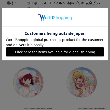
素材：
ラミネート/PETフィルム,本体/ブリキ,安全ピン/
スチール
RECOMMEND