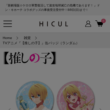
『新劇場版☆ケロロ軍曹復活して速攻地球滅亡の危機であります！ 』ド
ン・キホーテ コラボグッズの事後受注受付中！8/9日(日)まで！
0
Home
雑貨
TVアニメ『【推しの子】』缶バッジ（ランダム）