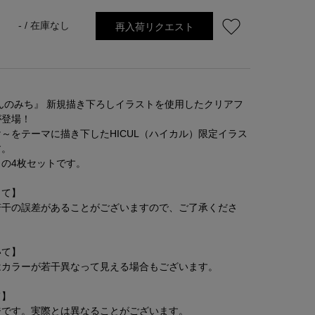
再入荷リクエスト
- /
在庫なし
んのみち』 新規描き下ろしイラストを使用したクリアフ
が登場！
～をテーマに描き下したHICUL（ハイカル）限定イラス
す。
の4枚セットです。
して】
若干の誤差があることがございますので、ご了承くださ
いて】
はカラーが若干異なって見える場合もございます。
て】
ジです。実際とは異なることがございます。