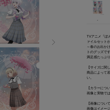
-
TVアニメ『ぽ
ァイルセット
～春のお出かけ
トのグッズで
満足感たっぷり
【サイズに関
商品によって
い。
【カラーにつ
画像と実物で
【画像につい
画像はイメー