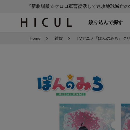
『新劇場版☆ケロロ軍曹復活して速攻地球滅亡の危
絞り込んで探す
Home
雑貨
TVアニメ『ぽんのみち』ク