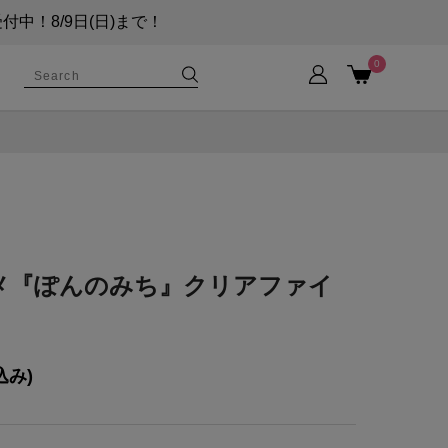
！8/9日(日)まで！
0
メ『ぽんのみち』クリアファイ
ト
込み)