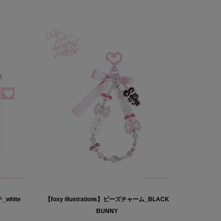
_white
【foxy illustrations】ビーズチャーム_BLACK
BUNNY