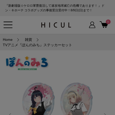
『新劇場版☆ケロロ軍曹復活して速攻地球滅亡の危機であります！ 』ド
ン・キホーテ コラボグッズの事後受注受付中！8/9日(日)まで！
0
Home
雑貨
TVアニメ『ぽんのみち』ステッカーセット