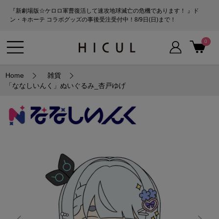
『新劇場版☆ケロロ軍曹復活して速攻地球滅亡の危機であります！ 』ド
ン・キホーテ コラボグッズの事後受注受付中！8/9日(日)まで！
0
Home
雑貨
「ななしいんく」ぬいぐるみ_杏戸ゆげ