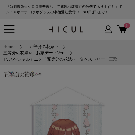
『新劇場版☆ケロロ軍曹復活して速攻地球滅亡の危機であります！ 』ド
ン・キホーテ コラボグッズの事後受注受付中！8/9日(日)まで！
0
Home
五等分の花嫁∽
五等分の花嫁∽ お家デートVer.
TVスペシャルアニメ「五等分の花嫁∽」タペストリー＿三玖