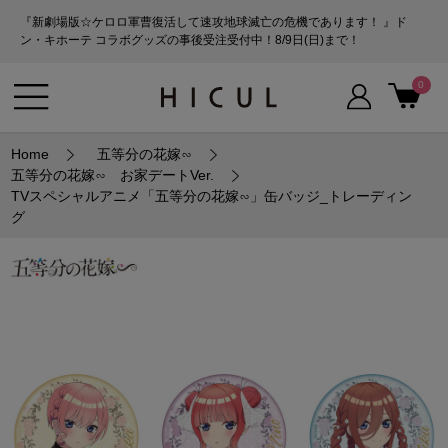
『新劇場版☆ケロロ軍曹復活して速攻地球滅亡の危機であります！ 』ド
ン・キホーテ コラボグッズの事後受注受付中！8/9日(日)まで！
0
Home
五等分の花嫁∽
五等分の花嫁∽ お家デートVer.
TVスペシャルアニメ「五等分の花嫁∽」缶バッジ_トレーディン
グ