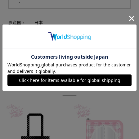
-
原産国：
日本
素材：
ラミネート/PETフィルム,本体/ブリキ,安全ピン/
スチール
RECOMMEND