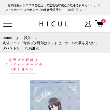
『新劇場版☆ケロロ軍曹復活して速攻地球滅亡の危機であります！ 』ド
ン・キホーテ コラボグッズの事後受注受付中！8/9日(日)まで！
0
Home
雑貨
劇場アニメ「青春ブタ野郎はランドセルガールの夢を見ない」
タぺストリー_桜島麻衣