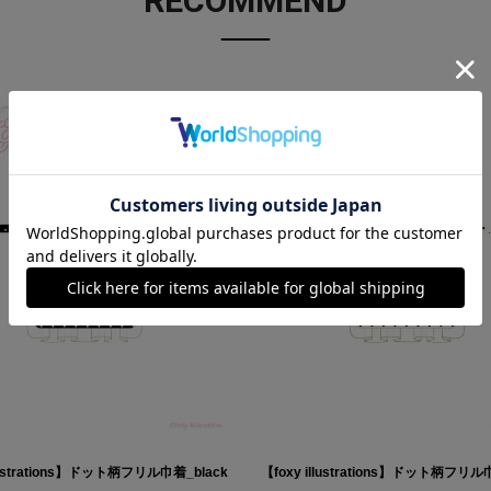
RECOMMEND
llustrations】ドット柄フリル巾着_black
【foxy illustrations】ドット柄フリル