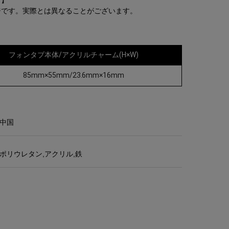
て】
ジです。実際とは異なることがございます。
フォンタブ本体/アクリルチャーム(H×W)
85mm×55mm/23.6mm×16mm
中国
ポリウレタン,アクリル,鉄