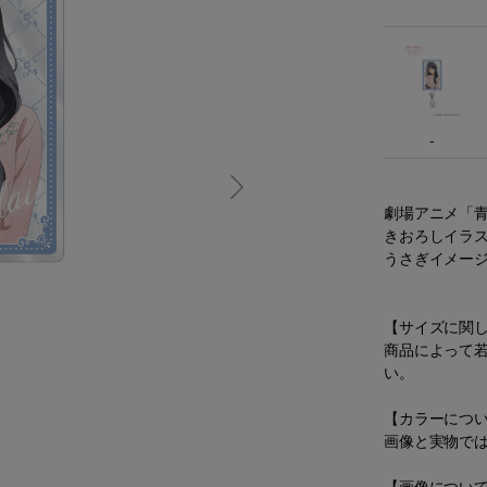
-
劇場アニメ「
きおろしイラ
うさぎイメー
【サイズに関
商品によって
い。
【カラーにつ
画像と実物で