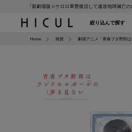
『新劇場版☆ケロロ軍曹復活して速攻地球滅亡の危
絞り込んで探す
Home
雑貨
劇場アニメ「青春ブタ野郎は