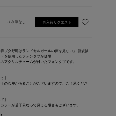
再入荷リクエスト
- /
在庫なし
青春ブタ野郎はランドセルガールの夢を見ない」 新規描
ストを使用したフォンタブが登場！
ジのアクリルチャームが付いたフォンタブです。
して】
若干の誤差があることがございますので、ご了承くださ
いて】
はカラーが若干異なって見える場合もございます。