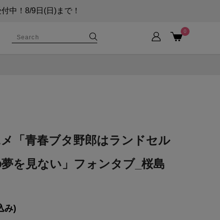
！8/9日(日)まで！
0
ニメ「青春ブタ野郎はランドセル
の夢を見ない」フォンタブ_桜島
込み)