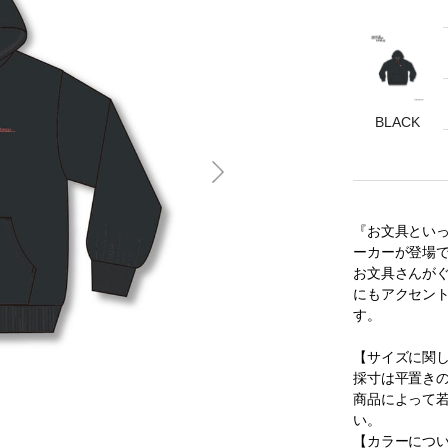
BLACK
『お文具といっ
ーカーが登場
お文具さんが
にもアクセン
す。
【サイズに関
採寸は平置き
商品によって
い。
【カラーにつ