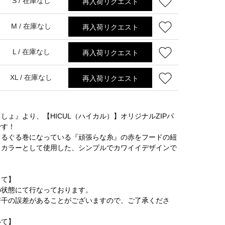
再入荷リクエスト
S /
在庫なし
再入荷リクエスト
M /
在庫なし
再入荷リクエスト
L /
在庫なし
再入荷リクエスト
XL /
在庫なし
しょ』より、【HICUL（ハイカル）】オリジナルZIPパ
です！
ぐるぐる巻になっている『頑張らな糸』の赤をフードの紐
トカラーとして使用した、シンプルでカワイイデザインで
して】
の状態にて行なっております。
若干の誤差があることがございますので、ご了承くださ
いて】