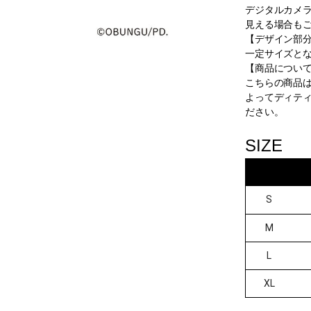
デジタルカメ
見える場合も
【デザイン部
一定サイズと
【商品につい
こちらの商品
よってディテ
ださい。
SIZE
S
M
L
XL