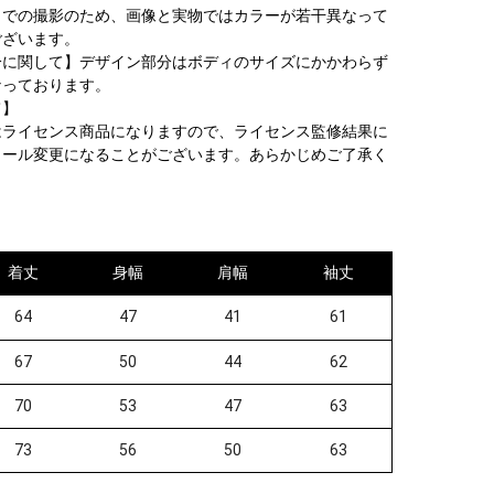
ラでの撮影のため、画像と実物ではカラーが若干異なって
ございます。
分に関して】デザイン部分はボディのサイズにかかわらず
なっております。
て】
はライセンス商品になりますので、ライセンス監修結果に
ィール変更になることがございます。あらかじめご了承く
着丈
身幅
肩幅
袖丈
64
47
41
61
67
50
44
62
70
53
47
63
73
56
50
63