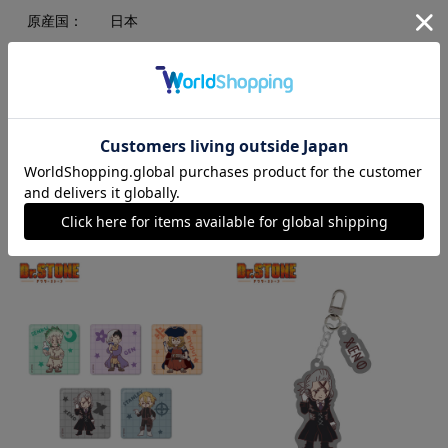
原産国：
日本
素材：
アクリル
RECOMMEND