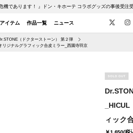
機であります！ 』ドン・キホーテ コラボグッズの事後受注受付中
アイテム
作品一覧
ニュース
Dr.STONE（ドクターストーン） 第２弾
ル）オリジナルグラフィック合皮ミラー_西園寺羽京
SOLD OUT
Dr.S
_HIC
ィック合
￥1,650(税