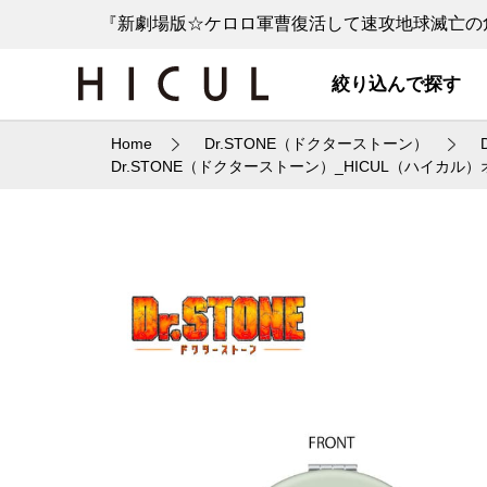
『新劇場版☆ケロロ軍曹復活して速攻地球滅亡の危
絞り込んで探す
Home
Dr.STONE（ドクターストーン）
Dr.STONE（ドクターストーン）_HICUL（ハイカ