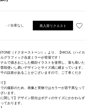
再入荷リクエスト
- /
在庫なし
.STONE（ドクターストーン）』より、【HICUL（ハイカ
ナルグラフィック合皮ミラーが登場です！
ジナルで描きおこした横顔イラストを使用し、落ち着いた
で普段使いし易いデザインとサイズ感に纏まっています。
若干の誤差があることがございますので、ご了承くださ
いて】
ラでの撮影のため、画像と実物ではカラーが若干異なって
ございます。
分に関して】デザイン部分はボディのサイズにかかわらず
なっております。