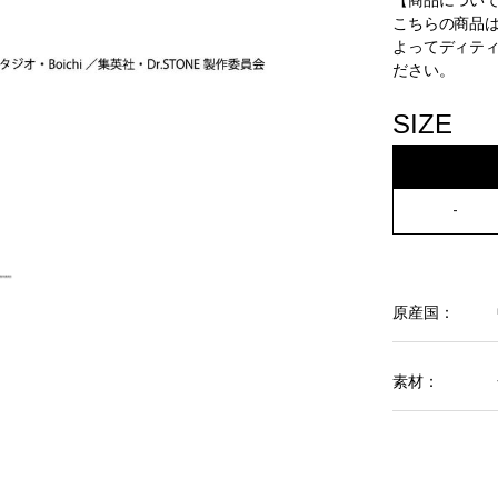
【商品につい
こちらの商品
よってディテ
ださい。
SIZE
-
原産国：
素材：