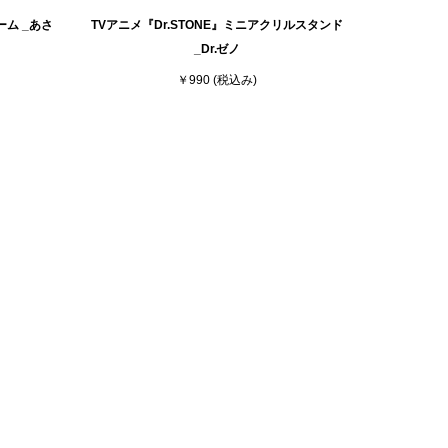
ーム _あさ
TVアニメ『Dr.STONE』ミニアクリルスタンド
_Dr.ゼノ
￥990
(税込み)