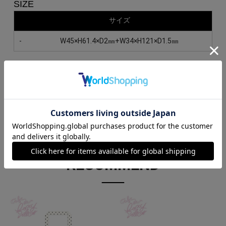
SIZE
サイズ
-
W45×H61.4×D2㎜+W34×H121×D1.5㎜
原産国：
日本
素材：
アクリル
RECOMMEND