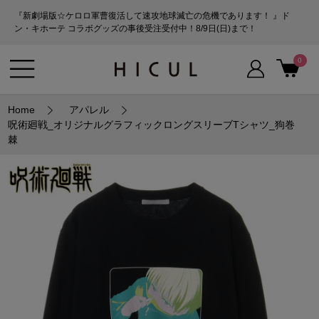
『新劇場版☆ケロロ軍曹復活して速攻地球滅亡の危機であります！ 』ド
ン・キホーテ コラボグッズの事後受注受付中！8/9日(日)まで！
0
Home
アパレル
呪術廻戦_オリジナルグラフィックロングスリーブTシャツ_狗巻
棘