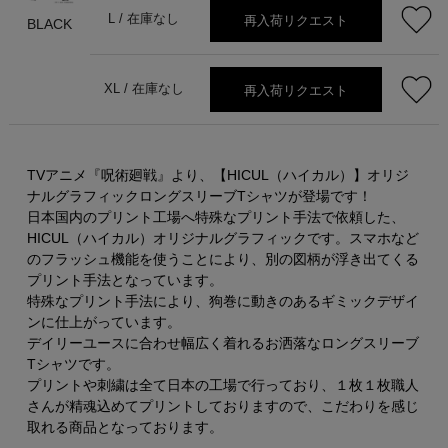
再入荷リクエスト
L /
在庫なし
BLACK
再入荷リクエスト
XL /
在庫なし
TVアニメ『呪術廻戦』より、【HICUL（ハイカル）】オリジ
ナルグラフィックロングスリーブTシャツが登場です！
日本国内のプリント工場へ特殊なプリント手法で依頼した、
HICUL（ハイカル）オリジナルグラフィックです。スマホなど
のフラッシュ機能を使うことにより、別の図柄が浮き出てくる
プリント手法となっています。
特殊なプリント手法により、狗巻に動きのあるギミックデザイ
ンに仕上がっています。
デイリーユースに合わせ幅広く着れるお洒落なロングスリーブ
Tシャツです。
プリントや刺繍は全て日本の工場で行っており、１枚１枚職人
さんが精魂込めてプリントしておりますので、こだわりを感じ
取れる商品となっております。