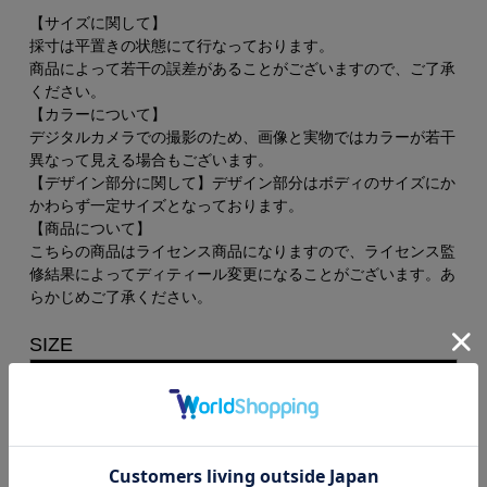
【サイズに関して】
採寸は平置きの状態にて行なっております。
商品によって若干の誤差があることがございますので、ご了承
ください。
【カラーについて】
デジタルカメラでの撮影のため、画像と実物ではカラーが若干
異なって見える場合もございます。
【デザイン部分に関して】デザイン部分はボディのサイズにか
かわらず一定サイズとなっております。
【商品について】
こちらの商品はライセンス商品になりますので、ライセンス監
修結果によってディティール変更になることがございます。あ
らかじめご了承ください。
SIZE
着丈
身幅
肩幅
袖丈
S
66
49
44
59
M
70
52
47
61