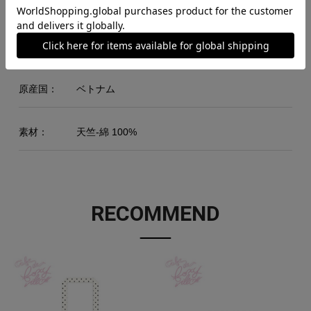
L
74
55
50
62
XL
78
58
53
63
原産国：
ベトナム
素材：
天竺-綿 100%
RECOMMEND