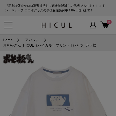
『新劇場版☆ケロロ軍曹復活して速攻地球滅亡の危機であります！ 』ド
ン・キホーテ コラボグッズの事後受注受付中！8/9日(日)まで！
0
Home
アパレル
おそ松さん_HICUL（ハイカル）プリントTシャツ_カラ松