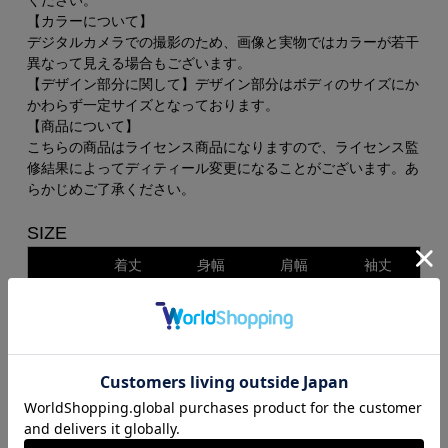
ください。
【カラーについて】
デジタルカメラでの撮影のため、画像と実物ではカラーが若干
異なって見える場合もございます。
【デザイン部分に関して】デザイン部分はボディのサイズにか
かわらず一定サイズとなっております。
【商品について】
こちらの商品はライセンス商品になりますので、ライセンス監
修結果によってディティール変更になることがございます。あ
らかじめご了承ください。
SIZE
着丈
身幅
肩幅
袖丈
S
65
55
52
21
M
69
58
55
23
L
73
61
58
25
XL
77
64
61
27