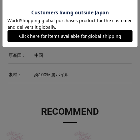
M
67
55
48
60
L
71
58
52
61
XL
76
63
55
62
原産国：
中国
素材：
綿100% 裏パイル
RECOMMEND