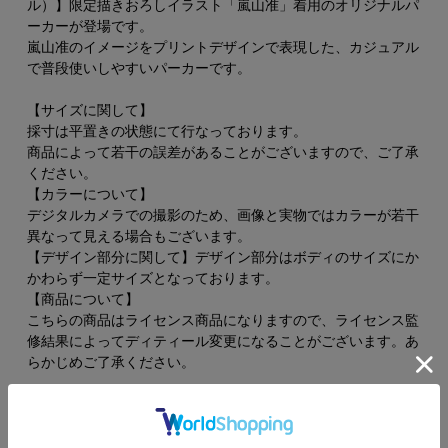
ル）】限定描きおろしイラスト「嵐山准」着用のオリジナルパ
ーカーが登場です。
嵐山准のイメージをプリントデザインで表現した、カジュアル
で普段使いしやすいパーカーです。
【サイズに関して】
採寸は平置きの状態にて行なっております。
商品によって若干の誤差があることがございますので、ご了承
ください。
【カラーについて】
デジタルカメラでの撮影のため、画像と実物ではカラーが若干
異なって見える場合もございます。
【デザイン部分に関して】デザイン部分はボディのサイズにか
かわらず一定サイズとなっております。
【商品について】
こちらの商品はライセンス商品になりますので、ライセンス監
修結果によってディティール変更になることがございます。あ
らかじめご了承ください。
SIZE
着丈
身幅
肩幅
袖丈