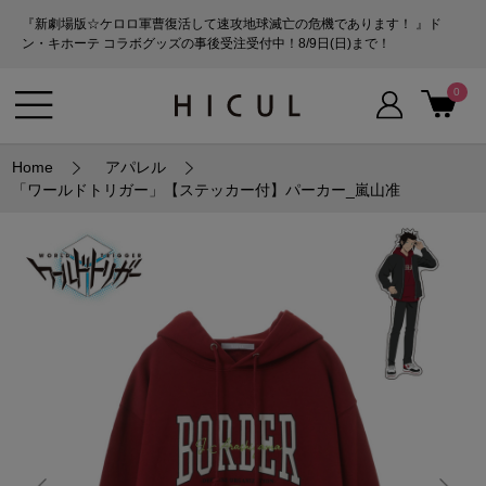
『新劇場版☆ケロロ軍曹復活して速攻地球滅亡の危機であります！ 』ド
ン・キホーテ コラボグッズの事後受注受付中！8/9日(日)まで！
0
Home
アパレル
「ワールドトリガー」【ステッカー付】パーカー_嵐山准