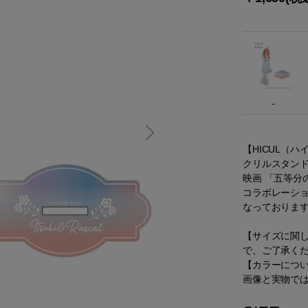
-
【HICUL（
クリルスタン
映画 「五等
コラボレーシ
なっておりま
【サイズに関
で、ご了承く
【カラーにつ
画像と実物で