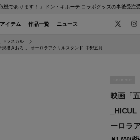
機であります！ 』ドン・キホーテ コラボグッズの事後受注受付中
アイテム
作品一覧
ニュース
」×ラスカル
）新規描きおろし_オーロラアクリルスタンド_中野五月
SOLD OUT
映画「五
_HIC
ーロラ
￥1,650(税