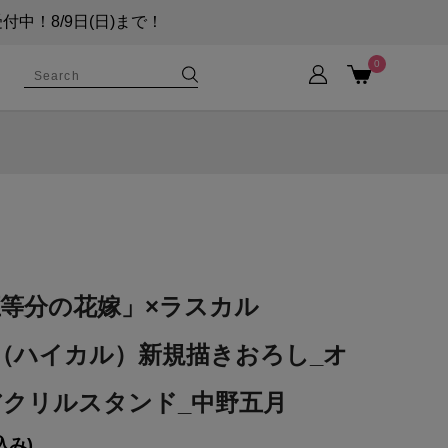
！8/9日(日)まで！
0
等分の花嫁」×ラスカル
UL（ハイカル）新規描きおろし_オ
アクリルスタンド_中野五月
込み)