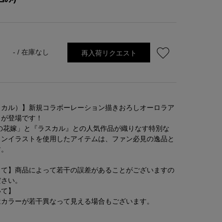
再入荷リクエスト
- /
在庫なし
ハイカル）】新規コラボーレーション描きおろしオーロラア
ドが登場です！
分の花嫁」と『ラスカル』との人気作品が織りなす特別な
ョンイラストを使用したアイテムは、ファン必見の逸品と
す。
して】商品によって若干の誤差があることがございますの
ださい。
いて】
はカラーが若干異なって見える場合もございます。