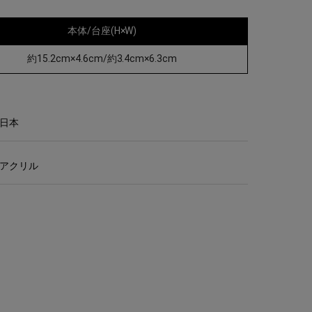
本体/台座(H×W)
約15.2cm×4.6cm/約3.4cm×6.3cm
日本
アクリル