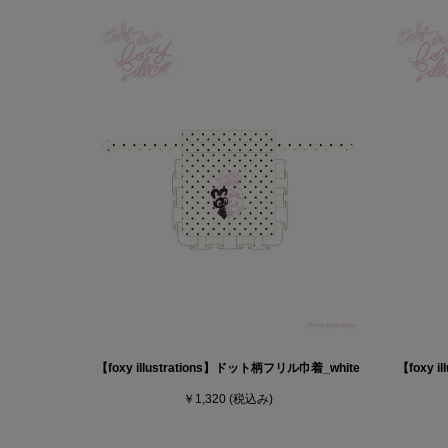
【foxy illustrations】ドット柄フリル巾着_white
【foxy 
￥1,320
(税込み)