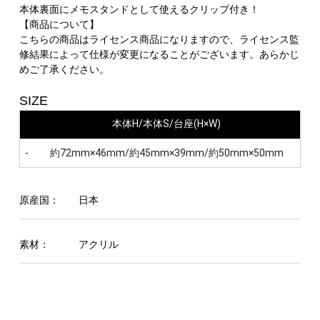
本体裏面にメモスタンドとして使えるクリップ付き！
【商品について】
こちらの商品はライセンス商品になりますので、ライセンス監
修結果によって仕様が変更になることがございます。あらかじ
めご了承ください。
SIZE
本体H/本体S/台座(H×W)
-
約72mm×46mm/約45mm×39mm/約50mm×50mm
原産国：
日本
素材：
アクリル