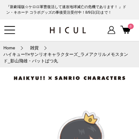
『新劇場版☆ケロロ軍曹復活して速攻地球滅亡の危機であります！ 』ド
ン・キホーテ コラボグッズの事後受注受付中！8/9日(日)まで！
0
Home
雑貨
ハイキュー!!×サンリオキャラクターズ_ラメアクリルメモスタン
ド_影山飛雄・バットばつ丸