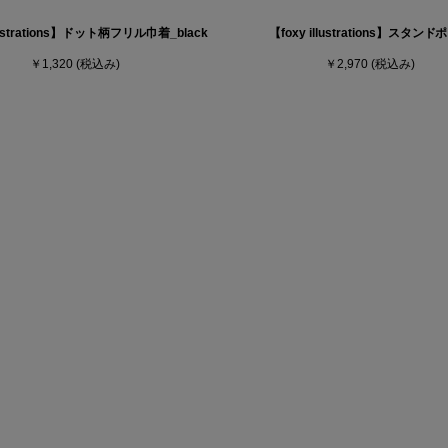
llustrations】ドット柄フリル巾着_black
【foxy illustrations】スタン
￥1,320
(税込み)
￥2,970
(税込み)