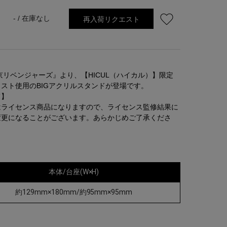
再入荷リクエスト
- /
在庫なし
京リベンジャーズ』より、【HICUL（ハイカル）】限定
スト使用のBIGアクリルスタンドが登場です。
て】
はライセンス商品になりますので、ライセンス監修結果に
変更になることがございます。あらかじめご了承くださ
本体/台座(W×H)
約129mm×180mm/約95mm×95mm