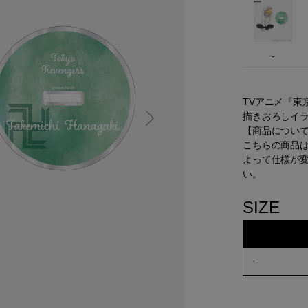
-
TVアニメ『東
描きおろしイラ
【商品につい
こちらの商品
よって仕様が
い。
SIZE
-