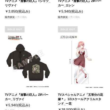
TVアニメ『進撃の巨人』Tシャツ_
TVアニメ『進撃の巨人』ZIPパー
リヴァイ
カー_エレン
￥3,850
(税込み)
￥5,940
(税込み)
販売状況：
売り切れ
販売状況：
売り切れ
SOLD OUT
SOLD OUT
TVアニメ『進撃の巨人』ZIPパー
TVスペシャルアニメ「五等分の花
カー_リヴァイ
嫁＊」 1/3スケールアクリルスタ
ンド_一花
￥5,940
(税込み)
￥38,500
(税込み)