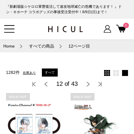
『新劇場版☆ケロロ軍曹復活して速攻地球滅亡の危機であります！ 』ド
ン・キホーテ コラボグッズの事後受注受付中！8/9日(日)まで！
0
Home
すべての商品
12ページ目
1282件
すべて
在庫あり
12 of 43
SOLD OUT
SOLD OUT