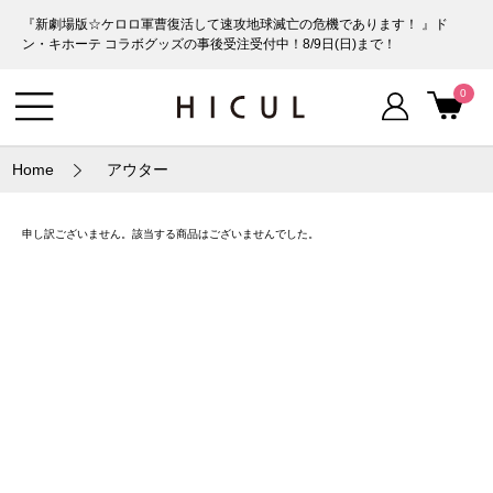
『新劇場版☆ケロロ軍曹復活して速攻地球滅亡の危機であります！ 』ド
ン・キホーテ コラボグッズの事後受注受付中！8/9日(日)まで！
0
Home
アウター
申し訳ございません。該当する商品はございませんでした。