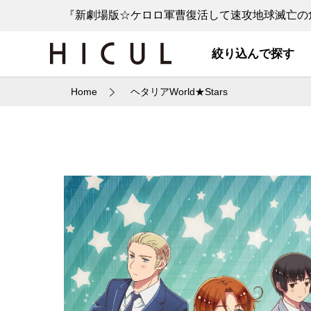
『新劇場版☆ケロロ軍曹復活して速攻地球滅亡の危
絞り込んで探す
Home
ヘタリアWorld★Stars