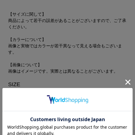
【サイズに関して】
商品によって若干の誤差があることがございますので、ご了承
ください。
【カラーについて】
画像と実物ではカラーが若干異なって見える場合もございま
す。
【画像について】
画像はイメージです。実際とは異なることがございます。
SIZE
キャラ
チャーム
-
H×W約56mm×30mm
H×W約15mm×34mm
原産国：
日本(生産の都合上生産国が変わる可能性がござ
います。)